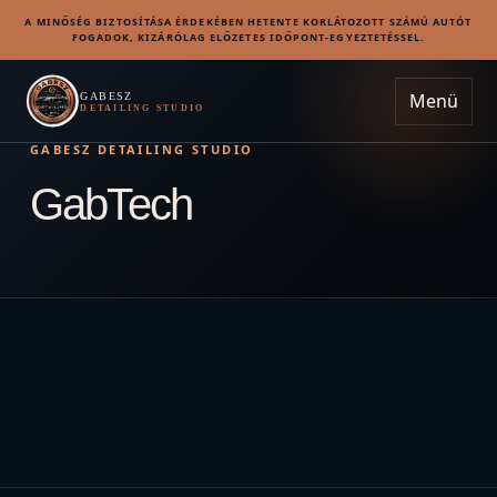
A MINŐSÉG BIZTOSÍTÁSA ÉRDEKÉBEN HETENTE KORLÁTOZOTT SZÁMÚ AUTÓT
FOGADOK, KIZÁRÓLAG ELŐZETES IDŐPONT-EGYEZTETÉSSEL.
Menü
GABESZ
DETAILING STUDIO
GABESZ DETAILING STUDIO
GabTech