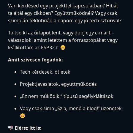
Van kérdésed egy projekttel kapcsolatban? Hibát
találtál egy cikkben? Együttműködnél? Vagy csak
szimplán feldobnád a napom egy jó tech sztorival?
Töltsd ki az űrlapot lent, vagy dobj egy e-mailt –
válaszolok, amint letettem a forrasztópákát vagy
leállítottam az ESP32-t.
Amit szívesen fogadok:
Tech kérdések, ötletek
Projektjavaslatok, együttműködés
„Ez nem működik!” típusú segélykiáltások
Vagy csak sima „Szia, menő a blog!” üzenetek
Elérsz itt is: