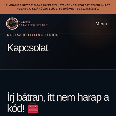
A MINŐSÉG BIZTOSÍTÁSA ÉRDEKÉBEN HETENTE KORLÁTOZOTT SZÁMÚ AUTÓT
FOGADOK, KIZÁRÓLAG ELŐZETES IDŐPONT-EGYEZTETÉSSEL.
Menü
GABESZ
DETAILING STUDIO
GABESZ DETAILING STUDIO
Kapcsolat
Írj bátran, itt nem harap a
kód!